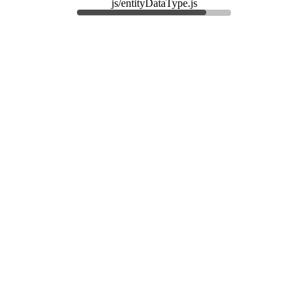
js/entityDataType.js